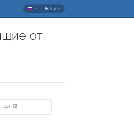
Войти
ящие от
d up