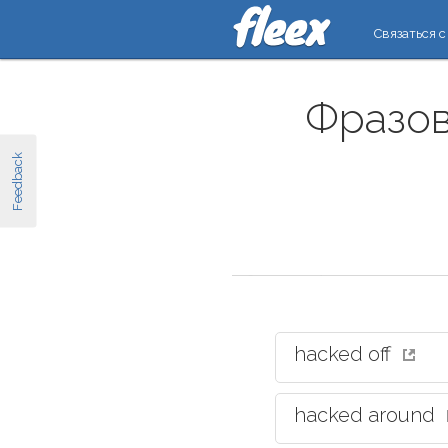
Связаться с
Фразов
Feedback
hacked off
hacked around