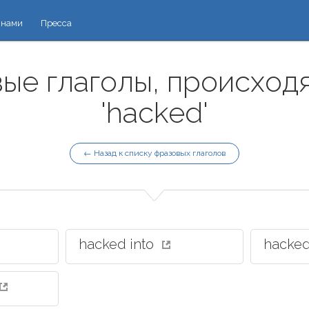
 нами
Пресса
ые глаголы, происход
'hacked'
← Назад к списку фразовых глаголов
hacked into
hacke