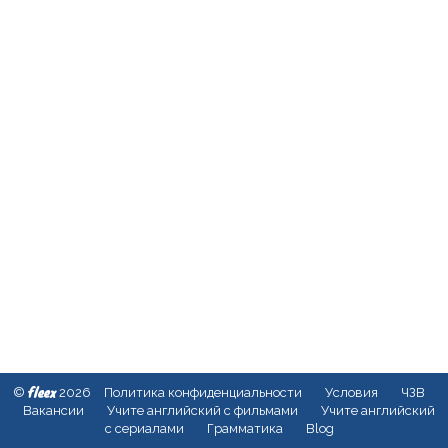
fleex
©
2026
Политика конфиденциальности
Условия
ЧЗВ
Вакансии
Учите английский с фильмами
Учите английский
с сериалами
Грамматика
Blog