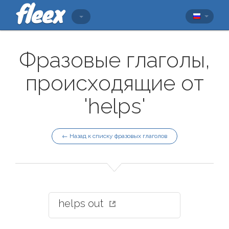
Фразовые глаголы,
происходящие от
'helps'
← Назад к списку фразовых глаголов
helps out