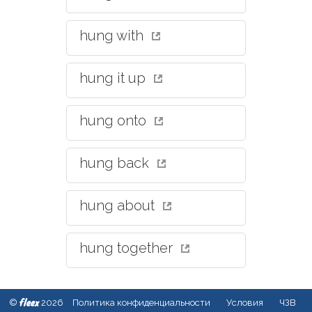
hung with
hung it up
hung onto
hung back
hung about
hung together
fleex
©
2026
Политика конфиденциальности
Условия
ЧЗВ