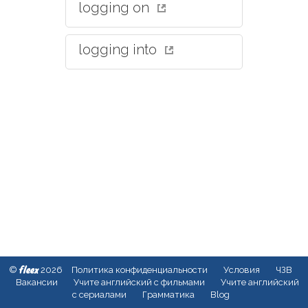
logging on
logging into
fleex
©
2026
Политика конфиденциальности
Условия
ЧЗВ
Вакансии
Учите английский с фильмами
Учите английский
с сериалами
Грамматика
Blog