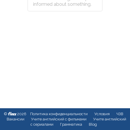
informed about something.
fleex
©
2026
Политика конфиденциальности
Условия
ЧЗВ
Вакансии
Учите английский с фильмами
Учите английский
с сериалами
Грамматика
Blog