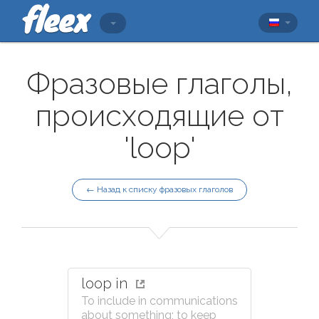
Фразовые глаголы,
происходящие от
'loop'
← Назад к списку фразовых глаголов
loop in
To include in communications
about something; to keep