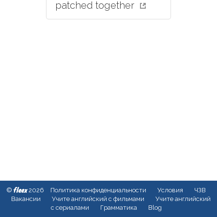
patched together
fleex
©
2026
Политика конфиденциальности
Условия
ЧЗВ
Вакансии
Учите английский с фильмами
Учите английский
с сериалами
Грамматика
Blog