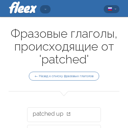
Фразовые глаголы,
происходящие от
'patched'
← Назад к списку фразовых глаголов
patched up