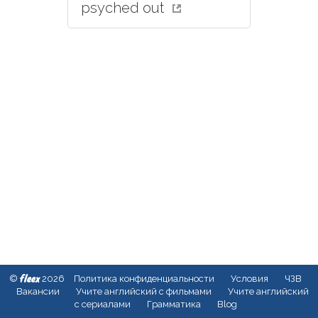
psyched out
fleex
©
2026
Политика конфиденциальности
Условия
ЧЗВ
Вакансии
Учите английский с фильмами
Учите английский
с сериалами
Грамматика
Blog