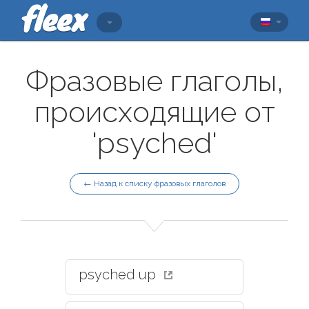
Фразовые глаголы,
происходящие от
'psyched'
← Назад к списку фразовых глаголов
psyched up