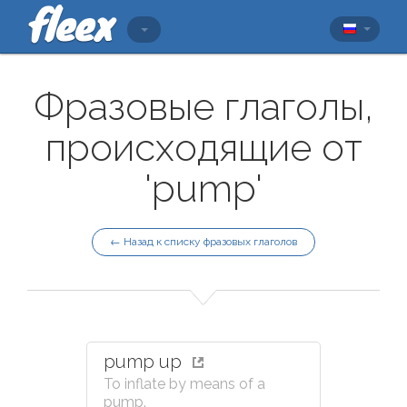
Фразовые глаголы,
происходящие от
'pump'
← Назад к списку фразовых глаголов
pump up
To inflate by means of a
pump.