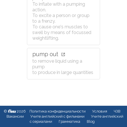
To inflate with a pumping
action.
To excite a person or group
to a frenzy.
To cause one's muscles to
swell by means of focussed
weightlifting.
pump out
to remove liquid using a
pump
to produce in large quantities
fleex
©
2026
Политика конфиденциальности
Условия
ЧЗВ
Вакансии
Учите английский с фильмами
Учите английский
с сериалами
Грамматика
Blog