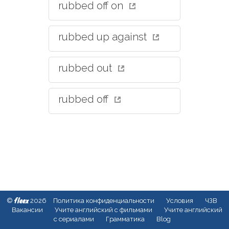
rubbed off on
rubbed up against
rubbed out
rubbed off
fleex
©
2026
Политика конфиденциальности
Условия
ЧЗВ
Вакансии
Учите английский с фильмами
Учите английский
с сериалами
Грамматика
Blog