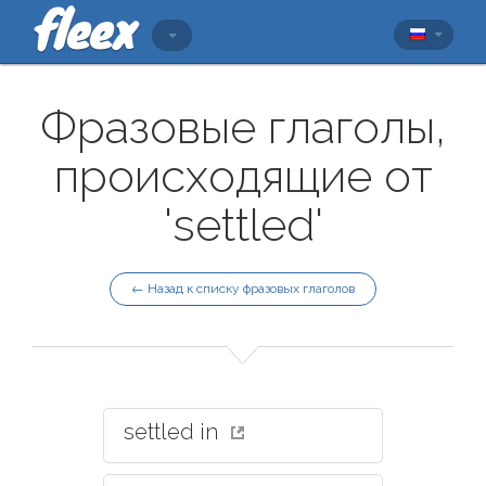
Фразовые глаголы,
происходящие от
'settled'
← Назад к списку фразовых глаголов
settled in