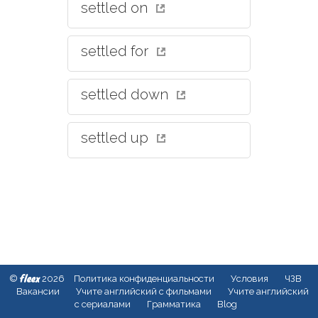
settled on
settled for
settled down
settled up
fleex
©
2026
Политика конфиденциальности
Условия
ЧЗВ
Вакансии
Учите английский с фильмами
Учите английский
с сериалами
Грамматика
Blog