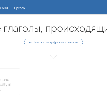
 нами
Пресса
глаголы, происходящие
← Назад к списку фразовых глаголов
imand
ally in
.