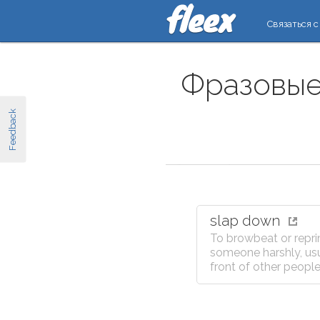
Связаться с
Фразовые 
Feedback
slap down
To browbeat or repr
someone harshly, usu
front of other people