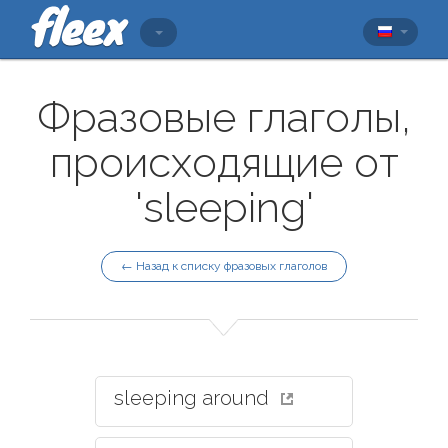
Фразовые глаголы,
происходящие от
'sleeping'
← Назад к списку фразовых глаголов
sleeping around