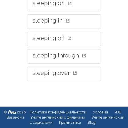
sleeping on
sleeping in
sleeping off
sleeping through
sleeping over
fleex
©
2026
Политика конфиденциальности
Условия
ЧЗВ
Вакансии
Учите английский с фильмами
Учите английский
с сериалами
Грамматика
Blog