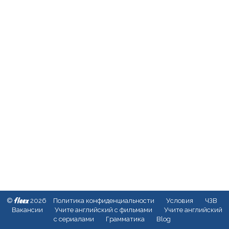
fleex
©
2026
Политика конфиденциальности
Условия
ЧЗВ
Вакансии
Учите английский с фильмами
Учите английский
с сериалами
Грамматика
Blog