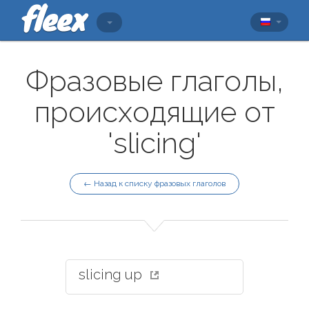
Фразовые глаголы,
происходящие от
'slicing'
← Назад к списку фразовых глаголов
slicing up