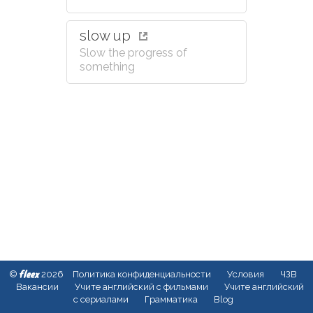
slow up
Slow the progress of
something
fleex
©
2026
Политика конфиденциальности
Условия
ЧЗВ
Вакансии
Учите английский с фильмами
Учите английский
с сериалами
Грамматика
Blog