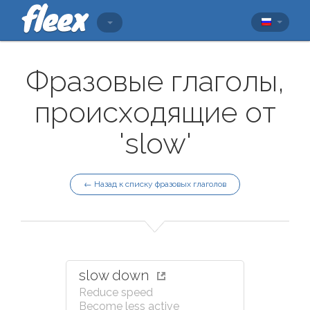
Фразовые глаголы,
происходящие от
'slow'
← Назад к списку фразовых глаголов
slow down
Reduce speed
Become less active