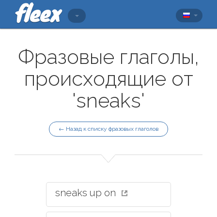
Фразовые глаголы,
происходящие от
'sneaks'
← Назад к списку фразовых глаголов
sneaks up on