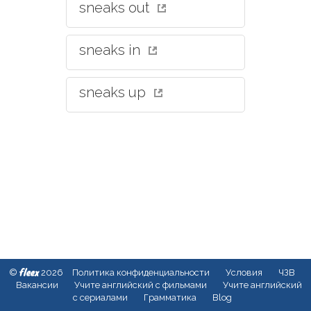
sneaks out
sneaks in
sneaks up
fleex
©
2026
Политика конфиденциальности
Условия
ЧЗВ
Вакансии
Учите английский с фильмами
Учите английский
с сериалами
Грамматика
Blog