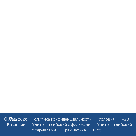
fleex
©
2026
Политика конфиденциальности
Условия
ЧЗВ
Вакансии
Учите английский с фильмами
Учите английский
с сериалами
Грамматика
Blog