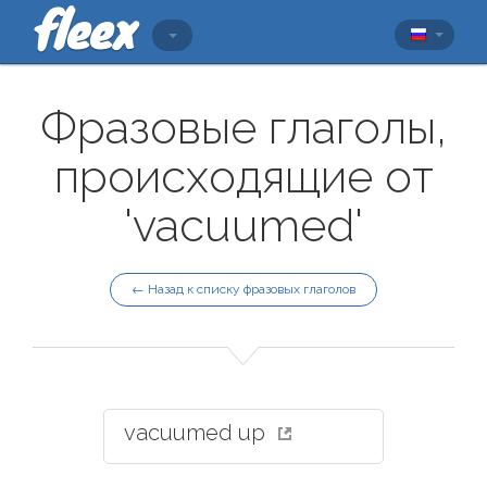
Фразовые глаголы,
происходящие от
'vacuumed'
← Назад к списку фразовых глаголов
vacuumed up