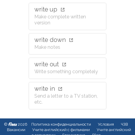
write up
Make complete written
version
write down
Make notes
write out
Write something completely
write in
Send a letter to a TV station,
etc.
fleex
©
2026
Политика конфиденциальности
Условия
ЧЗВ
Вакансии
Учите английский с фильмами
Учите английский