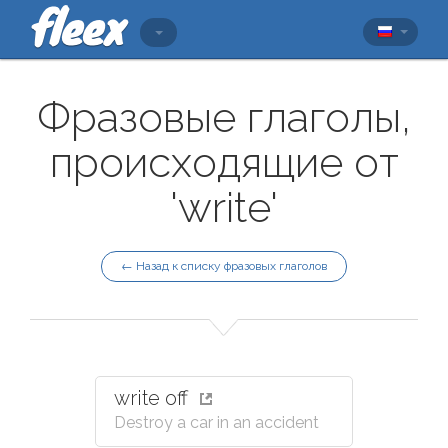
Фразовые глаголы,
происходящие от
'write'
← Назад к списку фразовых глаголов
write off
Destroy a car in an accident