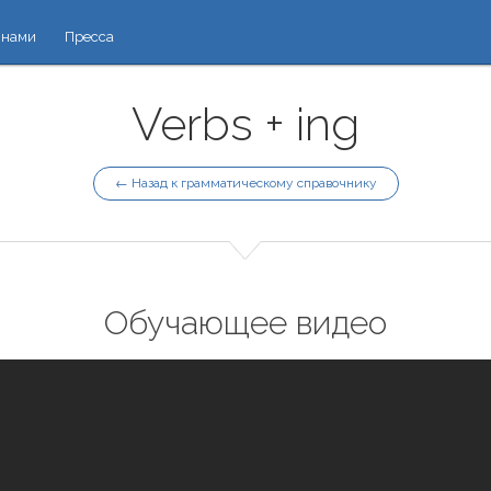
 нами
Пресса
Verbs + ing
← Назад к грамматическому справочнику
Обучающее видео