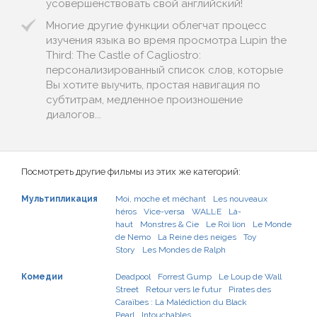
усовершенствовать свой английский!
Многие другие функции облегчат процесс
изучения языка во время просмотра Lupin the
Third: The Castle of Cagliostro:
персонализированный список слов, которые
Вы хотите выучить, простая навигация по
субтитрам, медленное произношение
диалогов...
Посмотреть другие фильмы из этих же категорий:
Мультипликация
Moi, moche et méchant
Les nouveaux
héros
Vice-versa
WALL·E
Là-
haut
Monstres & Cie
Le Roi lion
Le Monde
de Nemo
La Reine des neiges
Toy
Story
Les Mondes de Ralph
Комедии
Deadpool
Forrest Gump
Le Loup de Wall
Street
Retour vers le futur
Pirates des
Caraïbes : La Malédiction du Black
Pearl
Intouchables