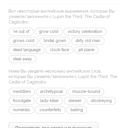
Вот некоторые английские выражения, которые Вы
узнаете/запомните с
Lupin the Third: The Castle of
Cagliostro
:
're out of
grow cold
victory celebration
grows cold
bridal gown
dirty old man
dead language
clock face
jet plane
steal away
Ниже Вы увидете несколько английских слов,
которые Вы узнаете/запомните с
Lupin the Third: The
Castle of Cagliostro
:
meddlers
archetypical
muscle-bound
floodgate
lady-killer
skewer
disobeying
numerals
counterfeits
bailing