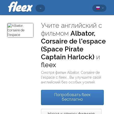
Учите английский с
фильмом
Albator,
Corsaire de l'espace
(Space Pirate
Captain Harlock)
и
fleex
Смотря фильм
Albator, Corsaire de
l'espace
с
fleex
, Вы улучшите свой
английский без особых усилий.
Попробовать fleex
бесплатно
Назад к списку фильмов