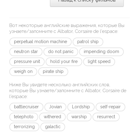
Вот некоторые английские выражения, которые Вы
узнаете/запомните с
Albator, Corsaire de l'espace
:
perpetual motion machine
patrol ship
neutron star
do not panic
impending doom
pressure unit
hold your fire
light speed
weigh on
pirate ship
Ниже Вы увидете несколько английских слов,
которые Вы узнаете/запомните с
Albator, Corsaire de
l'espace
:
battlecruiser
Jovian
Lordship
self-repair
telephoto
withered
warship
resurrect
terrorizing
galactic