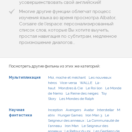
усовершенствовать свой английский!
Многие другие функции облегчат процесс
изучения языка во время просмотра Albator,
Corsaire de l'espace: персонализированный
список слов, которые Вы хотите выучить,
простая навигация по субтитрам, медленное
произношение диалогов...
Посмотреть другие фильмы из этих же категорий:
Мультипликация
Moi, moche et méchant
Les nouveaux
héros
Vice-versa
WALL·E
Là-
haut
Monstres & Cie
Le Roi lion
Le Monde
de Nemo
La Reine des neiges
Toy
Story
Les Mondes de Ralph
Научная
Inception
Avengers
Avatar
Interstellar
M
фантастика
atrix
Hunger Games
Iron Man 3
Le
Seigneur des anneaux : La Communauté de
l'anneau
Iron Man
Le Seigneur des
anneaux : Le Retour du roi
Les Gardiens de