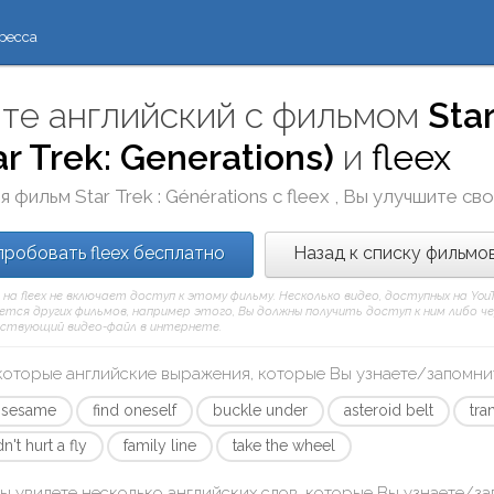
ресса
те английский с фильмом
Star
ar Trek: Generations)
и
fleex
я фильм
Star Trek : Générations
с
fleex
, Вы улучшите сво
робовать fleex бесплатно
Назад к списку фильмо
 на fleex не включает доступ к этому фильму. Несколько видео, доступных на Yo
тся других фильмов, например этого, Вы должны получить доступ к ним либо через
ствующий видео-файл в интернете.
которые английские выражения, которые Вы узнаете/запомни
 sesame
find oneself
buckle under
asteroid belt
tra
't hurt a fly
family line
take the wheel
ы увидете несколько английских слов, которые Вы узнаете/з