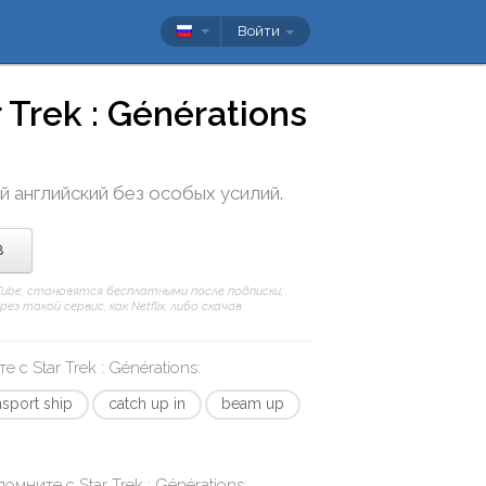
Войти
 Trek : Générations
й английский без особых усилий.
в
uTube, становятся бесплатными после подписки;
 такой сервис, как Netflix, либо скачав
те с
Star Trek : Générations
:
nsport ship
catch up in
beam up
апомните с
Star Trek : Générations
: