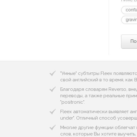
confl
gravi
По
"Умные" субтитры Fleex появляют
свой английский в то время, как
Благодаря словарям Reverso, вне
переводы, а также реальные приме
"positronic".
Fleex автоматически выявляет англ
under". Отличный способ усоверш
Многие другие функции облегчат 
слов, которые Вы хотите выучить