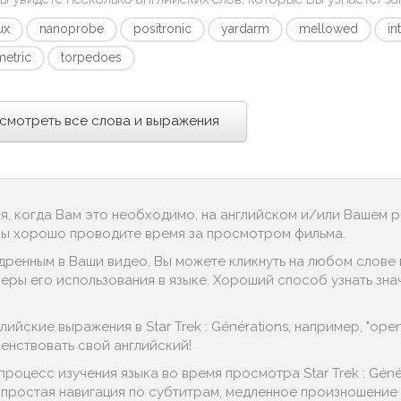
ux
nanoprobe
positronic
yardarm
mellowed
in
metric
torpedoes
смотреть все слова и выражения
ся, когда Вам это необходимо, на английском и/или Вашем 
 Вы хорошо проводите время за просмотром фильма.
дренным в Ваши видео, Вы можете кликнуть на любом слове в
ры его использования в языке. Хороший способ узнать значе
ийские выражения в Star Trek : Générations, например, "open s
енствовать свой английский!
процесс изучения языка во время просмотра Star Trek : Gén
, простая навигация по субтитрам, медленное произношение д