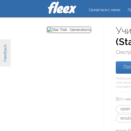
Связаться с нами
П
Учи
(St
Feedback
Смотр
Поп
Подписка
что касае
соответ
Вот не
open
wouldn
Ниже В