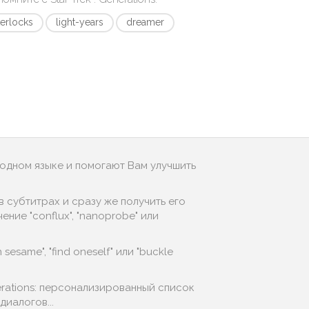
terlocks
light-years
dreamer
родном языке и помогают Вам улучшить
 субтитрах и сразу же получить его
ние "conflux", "nanoprobe" или
esame", "find oneself" или "buckle
érations: персонализированный список
иалогов...