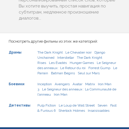
персонализированный список слов, которые
Вы хотите выучить, простая навигация по
субтитрам, медленное произношение
диалогов...
Посмотреть другие фильмы из этих же категорий:
Драмы
The Dark Knight : Le Chevalier noir
Django
Unchained
Interstellar
The Dark Knight
Rises
Les Évadés
Hunger Games
Le Seigneur
des anneaux : Le Retour du roi
Forrest Gump
Le
Parrain
Batman Begins
Seul sur Mars
Боевики
Inception
Avengers
Avatar
Matrix
Iron Man
3
Le Seigneur des anneaux : La Communauté de
l'anneau
Iron Man
Детективы
Pulp Fiction
Le Loup de Wall Street
Seven
Fast
& Furious 6
Sherlock Holmes
Insaisissables