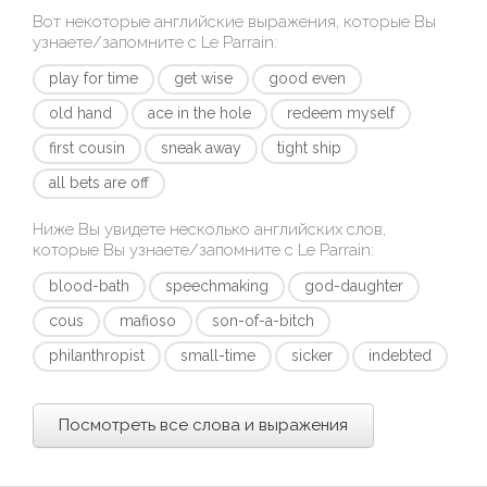
Вот некоторые английские выражения, которые Вы
узнаете/запомните с
Le Parrain
:
play for time
get wise
good even
old hand
ace in the hole
redeem myself
first cousin
sneak away
tight ship
all bets are off
Ниже Вы увидете несколько английских слов,
которые Вы узнаете/запомните с
Le Parrain
:
blood-bath
speechmaking
god-daughter
cous
mafioso
son-of-a-bitch
philanthropist
small-time
sicker
indebted
Посмотреть все слова и выражения