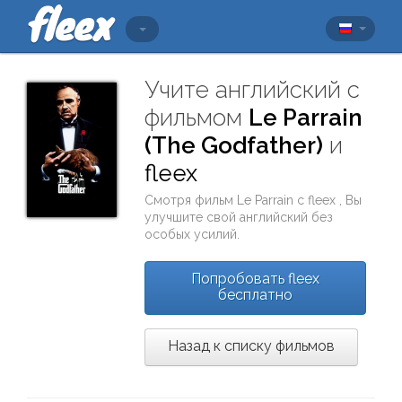
Учите английский с
фильмом
Le Parrain
(The Godfather)
и
fleex
Смотря фильм
Le Parrain
с
fleex
, Вы
улучшите свой английский без
особых усилий.
Попробовать fleex
бесплатно
Назад к списку фильмов