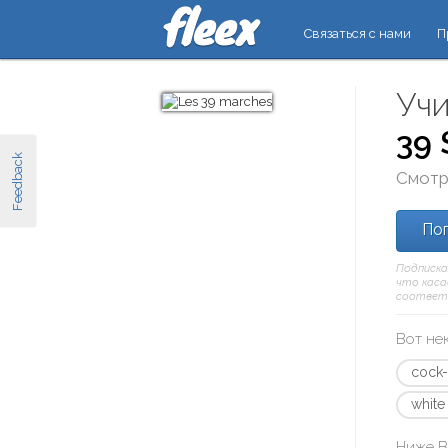
Связаться с нами
П
Учи
39 
Feedback
Смотр
Поп
Подписка
что касае
соответ
Вот не
cock-
white
Ниже В