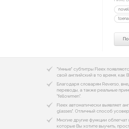
novel
toena
По
"Умные" субтитры Fleex появляют
свой английский в то время, как
Благодаря словарям Reverso, вне
переводы, а также реальные приме
"fellowmen".
Fleex автоматически выявляет англ
glasses". Отличный способ усове
Многие другие функции облегчат 
которые Вы хотите выучить, прос