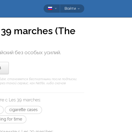
Войти
 39 marches (The
ийский без особых усилий.
в
uTube, становятся бесплатными после подписки;
 такой сервис, как Netflix, либо скачав
те с
Les 39 marches
:
cigarette cases
ing for time
апомните с
Les 39 marches
: