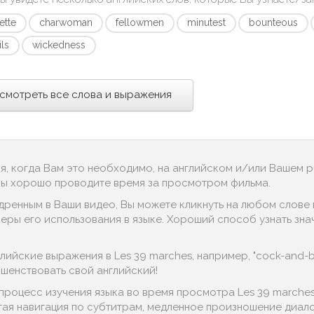
ette
charwoman
fellowmen
minutest
bounteous
ils
wickedness
смотреть все слова и выражения
ся, когда Вам это необходимо, на английском и/или Вашем 
 Вы хорошо проводите время за просмотром фильма.
дренным в Ваши видео, Вы можете кликнуть на любом слове в
ры его использования в языке. Хороший способ узнать значе
ийские выражения в Les 39 marches, например, "cock-and-bull
ршенствовать свой английский!
процесс изучения языка во время просмотра Les 39 marche
тая навигация по субтитрам, медленное произношение диалог