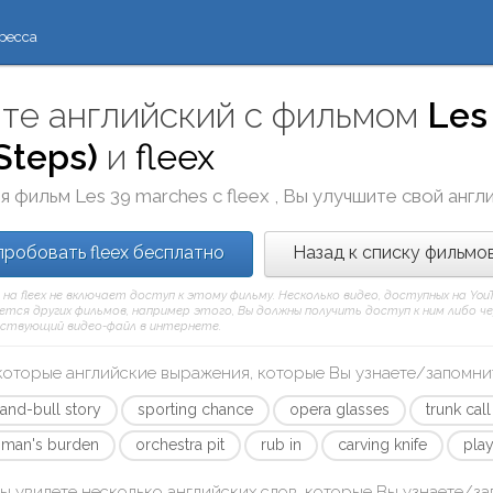
ресса
те английский с фильмом
Les
Steps)
и
fleex
я фильм
Les 39 marches
с
fleex
, Вы улучшите свой англ
робовать fleex бесплатно
Назад к списку фильмо
 на fleex не включает доступ к этому фильму. Несколько видео, доступных на Yo
тся других фильмов, например этого, Вы должны получить доступ к ним либо через
ствующий видео-файл в интернете.
которые английские выражения, которые Вы узнаете/запомни
and-bull story
sporting chance
opera glasses
trunk call
 man's burden
orchestra pit
rub in
carving knife
play
ы увидете несколько английских слов, которые Вы узнаете/з