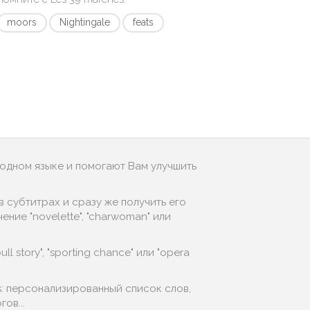
moors
Nightingale
feats
родном языке и помогают Вам улучшить
 субтитрах и сразу же получить его
ние "novelette", "charwoman" или
 story", "sporting chance" или "opera
s: персонализированный список слов,
ов...