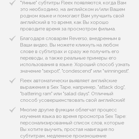
"Умные" субтитры Fleex появляются, когда Вам
это необходимо, на английском и/или Вашем
родном языке и помогают Вам улучшить свой
английский в то время, как Вы хорошо
проводите время за просмотром фильма.
Благодаря словарям Reverso, внедренным в
Ваши видео, Вы можете кликнуть на любом
слове в субтитрах и сразу же получить его
переводы, а также реальные примеры его
использования в языке. Хороший способ узнать
значение "sexpot", "condescend" или "winningest".
Fleex автоматически выявляет английские
выражения в Sex Tape, например, "attack dog",
"battering ram" или "salad days". Отличный
способ усовершенствовать свой английский!
Многие другие функции облегчат процесс
изучения языка во время просмотра Sex Tape:
персонализированный список слов, которые
Вы хотите выучить, простая навигация по
субтитрам, медленное произношение