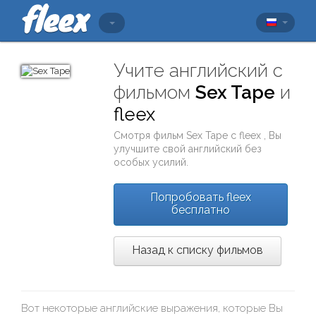
Учите английский с
фильмом
Sex Tape
и
fleex
Смотря фильм
Sex Tape
с
fleex
, Вы
улучшите свой английский без
особых усилий.
Попробовать fleex
бесплатно
Назад к списку фильмов
Вот некоторые английские выражения, которые Вы