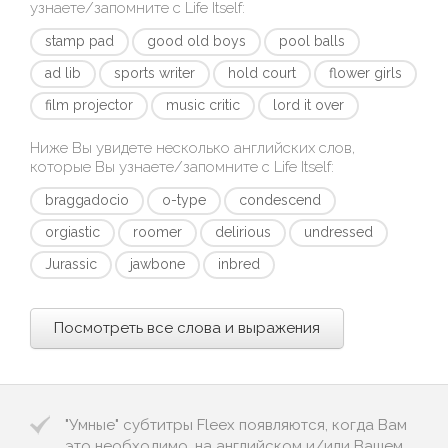
узнаете/запомните с
Life Itself
:
stamp pad
good old boys
pool balls
ad lib
sports writer
hold court
flower girls
film projector
music critic
lord it over
Ниже Вы увидете несколько английских слов,
которые Вы узнаете/запомните с
Life Itself
:
braggadocio
o-type
condescend
orgiastic
roomer
delirious
undressed
Jurassic
jawbone
inbred
Посмотреть все слова и выражения
"Умные" субтитры Fleex появляются, когда Вам
это необходимо, на английском и/или Вашем