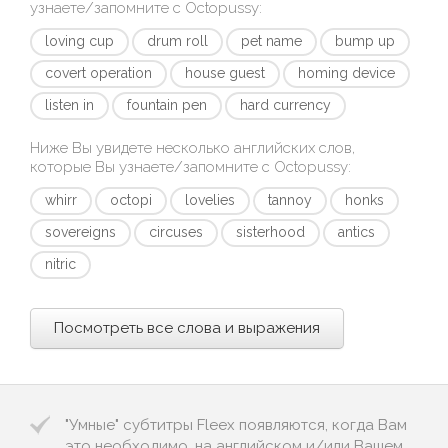
узнаете/запомните с
Octopussy
:
loving cup
drum roll
pet name
bump up
covert operation
house guest
homing device
listen in
fountain pen
hard currency
Ниже Вы увидете несколько английских слов,
которые Вы узнаете/запомните с
Octopussy
:
whirr
octopi
lovelies
tannoy
honks
sovereigns
circuses
sisterhood
antics
nitric
Посмотреть все слова и выражения
"Умные" субтитры Fleex появляются, когда Вам
это необходимо, на английском и/или Вашем