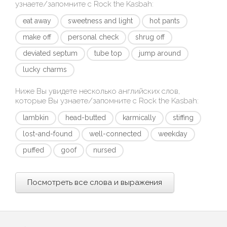
узнаете/запомните с
Rock the Kasbah
:
eat away
sweetness and light
hot pants
make off
personal check
shrug off
deviated septum
tube top
jump around
lucky charms
Ниже Вы увидете несколько английских слов,
которые Вы узнаете/запомните с
Rock the Kasbah
:
lambkin
head-butted
karmically
stiffing
lost-and-found
well-connected
weekday
puffed
goof
nursed
Посмотреть все слова и выражения