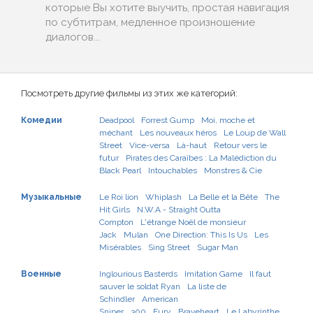
которые Вы хотите выучить, простая навигация
по субтитрам, медленное произношение
диалогов...
Посмотреть другие фильмы из этих же категорий:
Комедии
Deadpool
Forrest Gump
Moi, moche et
méchant
Les nouveaux héros
Le Loup de Wall
Street
Vice-versa
Là-haut
Retour vers le
futur
Pirates des Caraïbes : La Malédiction du
Black Pearl
Intouchables
Monstres & Cie
Музыкальные
Le Roi lion
Whiplash
La Belle et la Bête
The
Hit Girls
N.W.A - Straight Outta
Compton
L'étrange Noël de monsieur
Jack
Mulan
One Direction: This Is Us
Les
Misérables
Sing Street
Sugar Man
Военные
Inglourious Basterds
Imitation Game
Il faut
sauver le soldat Ryan
La liste de
Schindler
American
Sniper
300
Fury
Braveheart
Le Labyrinthe