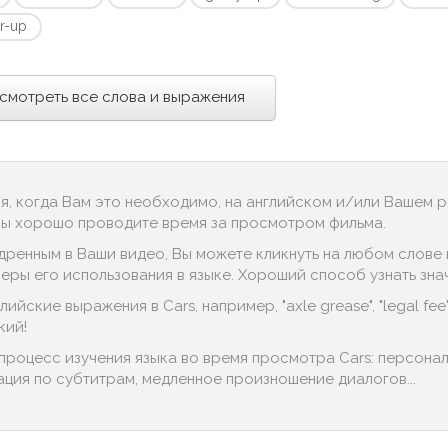
r-up
смотреть все слова и выражения
ся, когда Вам это необходимо, на английском и/или Вашем 
 Вы хорошо проводите время за просмотром фильма.
дренным в Ваши видео, Вы можете кликнуть на любом слове в
 его использования в языке. Хороший способ узнать значение "
ийские выражения в Cars, например, "axle grease", "legal fee
кий!
 процесс изучения языка во время просмотра Cars: персона
гация по субтитрам, медленное произношение диалогов...