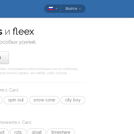
Войти
s
и
fleex
 особых усилий.
в
uTube, становятся бесплатными после подписки;
 такой сервис, как Netflix, либо скачав
те с
Cars
:
spin out
snow cone
city boy
апомните с
Cars
:
hot
rots
gloat
timeshare