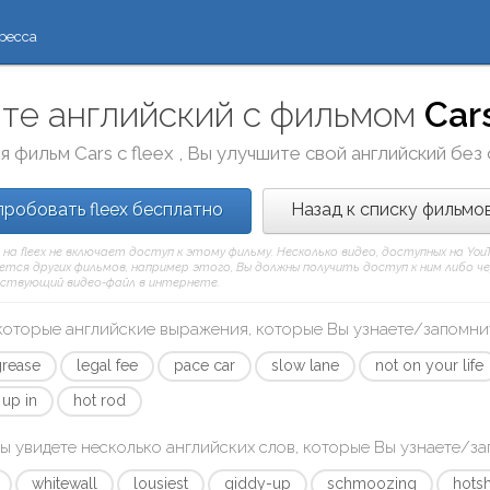
ресса
те английский с фильмом
Car
я фильм
Cars
с
fleex
, Вы улучшите свой английский без
робовать fleex бесплатно
Назад к списку фильмо
 на fleex не включает доступ к этому фильму. Несколько видео, доступных на Yo
тся других фильмов, например этого, Вы должны получить доступ к ним либо через
ствующий видео-файл в интернете.
которые английские выражения, которые Вы узнаете/запомни
grease
legal fee
pace car
slow lane
not on your life
 up in
hot rod
ы увидете несколько английских слов, которые Вы узнаете/з
whitewall
lousiest
giddy-up
schmoozing
hots