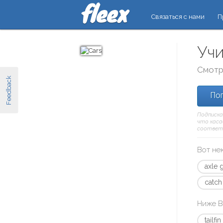
Связаться с нами
П
Учи
Смотр
Feedback
Поп
Подписка
что касае
соответ
Вот не
axle 
catch
Ниже В
tailfin