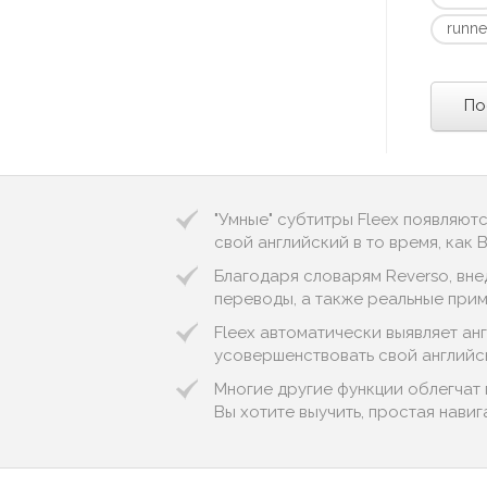
runne
По
"Умные" субтитры Fleex появляют
свой английский в то время, как
Благодаря словарям Reverso, вне
переводы, а также реальные примеры
Fleex автоматически выявляет англ
усовершенствовать свой английс
Многие другие функции облегчат
Вы хотите выучить, простая нави