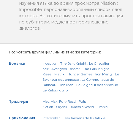
изучения языка во время просмотра Mission :
Impossible: персонализированный список слов,
которые Вы хотите выучить, простая навигация
по субтитрам, медленное произношение
диалогов...
Посмотреть другие фильмы из этих же категорий:
Боевики
Inception
The Dark Knight : Le Chevalier
noir
Avengers
Avatar
The Dark Knight
Rises
Matrix
Hunger Games
Iron Man 3
Le
Seigneur des anneaux : La Communauté de
l'anneau
Iron Man
Le Seigneur des anneaux :
Le Retour du roi
Триллеры
Mad Max: Fury Road
Pulp
Fiction
Skyfall
Jurassic World
Titanic
Приключения
Interstellar
Les Gardiens de la Galaxie