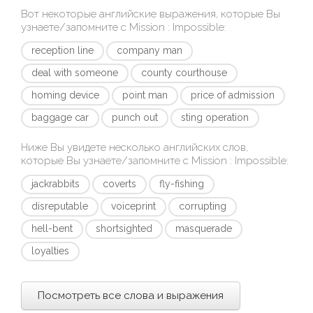
Вот некоторые английские выражения, которые Вы
узнаете/запомните с
Mission : Impossible
:
reception line
company man
deal with someone
county courthouse
homing device
point man
price of admission
baggage car
punch out
sting operation
Ниже Вы увидете несколько английских слов,
которые Вы узнаете/запомните с
Mission : Impossible
:
jackrabbits
coverts
fly-fishing
disreputable
voiceprint
corrupting
hell-bent
shortsighted
masquerade
loyalties
Посмотреть все слова и выражения