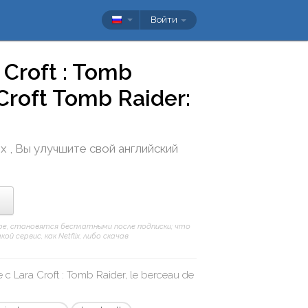
Войти
 Croft : Tomb
 Croft Tomb Raider:
ex
, Вы улучшите свой английский
Tube, становятся бесплатными после подписки; что
 сервис, как Netflix, либо скачав
е с
Lara Croft : Tomb Raider, le berceau de