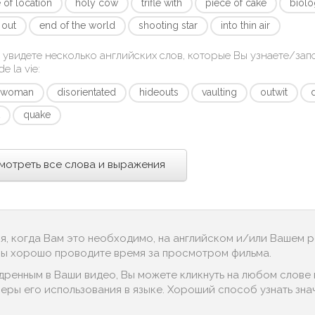
 of location
holy cow
trifle with
piece of cake
biolo
 out
end of the world
shooting star
into thin air
 увидете несколько английских слов, которые Вы узнаете/за
e la vie
:
shwoman
disorientated
hideouts
vaulting
outwit
t
quake
мотреть все слова и выражения
ся, когда Вам это необходимо, на английском и/или Вашем 
 Вы хорошо проводите время за просмотром фильма.
дренным в Ваши видео, Вы можете кликнуть на любом слове в
ры его использования в языке. Хороший способ узнать значен