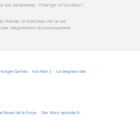
 vie, например, "change of location",
Raider, le berceau de la vie:
трам, медленное произношение
Hunger Games
Iron Man 3
Le Seigneur des
Le Réveil de la Force
Star Wars, épisode IV :