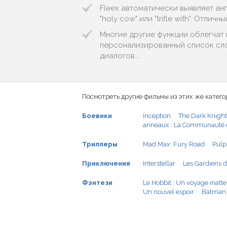
Fleex автоматически выявляет англи
"holy cow" или "trifle with". Отл
Многие другие функции облегчат пр
персонализированный список сло
диалогов...
Посмотреть другие фильмы из этих же катего
Боевики
Inception
The Dark Knight 
anneaux : La Communauté 
Триллеры
Mad Max: Fury Road
Pulp
Приключения
Interstellar
Les Gardiens d
Фэнтези
Le Hobbit : Un voyage inatt
Un nouvel espoir
Batman 