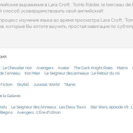
йские выражения в Lara Croft : Tomb Raider, le berceau de la
ичный способ усовершенствовать свой английский!
оцесс изучения языка во время просмотра Lara Croft : Tomb 
в, которые Вы хотите выучить, простая навигация по субти
рий:
: Le Chevalier noir
Avengers
Avatar
The Dark Knight Rises
Matrix
de l'anneau
Iron Man
Le Seigneur des anneaux : Le Retour du roi
 Fiction
Skyfall
Jurassic World
Titanic
e la Galaxie
endu
Le Seigneur des Anneaux : Les Deux Tours
Star Wars, épisode VII : 
Begins
Avengers : L'Ère d'Ultron