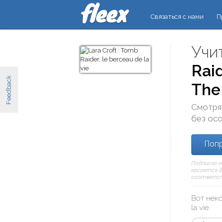
Связаться с нами
П
Учи
Raid
Feedback
The 
Смотря
без осо
Попр
Подписка н
касается д
соответст
Вот нек
la vie
: