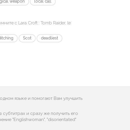
gical weapon
local call
помните с
Lara Croft : Tomb Raider, le
ditching
Scot
deadliest
родном языке и помогают Вам улучшить
 субтитрах и сразу же получить его
ие "Englishwoman", "disorientated"