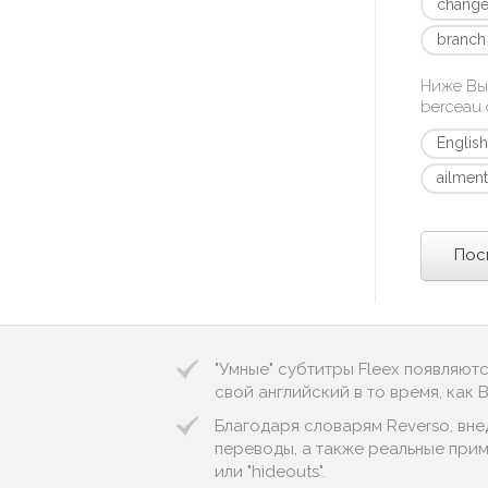
change
branch
Ниже Вы
berceau d
Engli
ailmen
Пос
"Умные" субтитры Fleex появляют
свой английский в то время, как
Благодаря словарям Reverso, вне
переводы, а также реальные приме
или "hideouts".