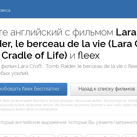
ресса
те английский с фильмом
Lara
er, le berceau de la vie (Lara
Cradle of Life)
и
fleex
 фильм
Lara Croft : Tomb Raider, le berceau de la vie
с
fle
бых усилий.
обовать fleex бесплатно
Назад к списку фильмов
а fleex не включает доступ к этому фильму. Несколько видео, доступных на You
ругих фильмов, например этого, Вы должны получить доступ к ним либо через такой
вующий видео-файл в интернете.
оторые английские выражения, которые Вы узнаете/запомнит