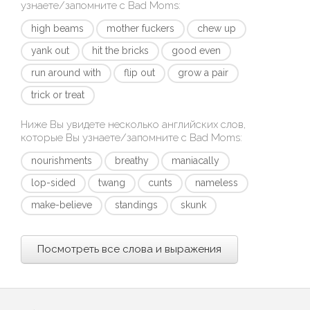
узнаете/запомните с
Bad Moms
:
high beams
mother fuckers
chew up
yank out
hit the bricks
good even
run around with
flip out
grow a pair
trick or treat
Ниже Вы увидете несколько английских слов,
которые Вы узнаете/запомните с
Bad Moms
:
nourishments
breathy
maniacally
lop-sided
twang
cunts
nameless
make-believe
standings
skunk
Посмотреть все слова и выражения