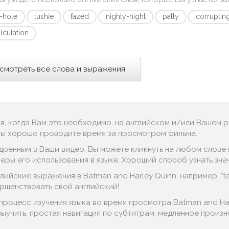
-hole
tushie
fazed
nighty-night
pally
corruptin
lculation
смотреть все слова и выражения
ся, когда Вам это необходимо, на английском и/или Вашем 
 Вы хорошо проводите время за просмотром фильма.
дренным в Ваши видео, Вы можете кликнуть на любом слове в
ы его использования в языке. Хороший способ узнать значение
ийские выражения в Batman and Harley Quinn, например, "teen
ершенствовать свой английский!
процесс изучения языка во время просмотра Batman and Ha
выучить, простая навигация по субтитрам, медленное произн