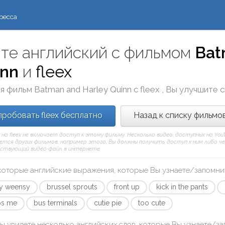
ресса
те английский с фильмом
Bat
inn
и
fleex
я фильм
Batman and Harley Quinn
с
fleex
, Вы улучшите 
робовать fleex бесплатно
Назад к списку фильмо
 на fleex не включает доступ к этому фильму. Несколько видео, доступных на Yo
тся других фильмов, например этого, Вы должны получить доступ к ним либо через
ствующий видео-файл в интернете.
которые английские выражения, которые Вы узнаете/запомни
sy weensy
brussel sprouts
front up
kick in the pants
s me
bus terminals
cutie pie
too cute
ы увидете несколько английских слов, которые Вы узнаете/з