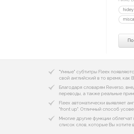
hidey
misca
По
"Умные" субтитры Fleex появляют
свой английский в то время, как
Благодаря словарям Reverso, вне
переводы, а также реальные пример
Fleex автоматически выявляет англ
"front up". Отличный способ усов
Многие другие функции облегчат 
список слов, которые Вы хотите 