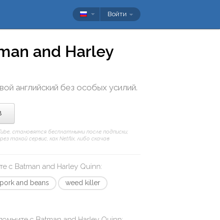
Войти
man and Harley
свой английский без особых усилий.
в
uTube, становятся бесплатными после подписки;
 такой сервис, как Netflix, либо скачав
те с
Batman and Harley Quinn
:
pork and beans
weed killer
апомните с
Batman and Harley Quinn
: