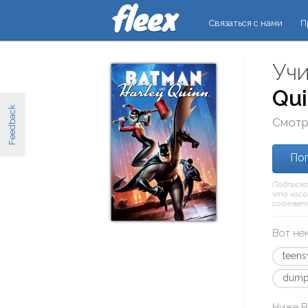
Связаться с нами
П
Учи
Qu
Feedback
Смотр
Поп
Подписка
что касае
соответ
Вот не
teen
dump
Ниже В