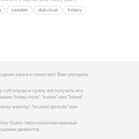
g
sweeten
diabolical
botany
родном языке и помогают Вам улучшить
 субтитрах и сразу же получить его
 "hidey-hole", "tushie" или "fazed".
sy weensy", "brussel sprouts" или
rley Quinn: персонализированный
ошение диалогов...