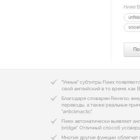
Ниже В
unfea
snow
По
"Умные" субтитры Fleex появляют
свой английский в то время, как
Благодаря словарям Reverso, вне
переводы, а также реальные приме
"anticlimactic".
Fleex автоматически выявляет англи
bridge". Отличный способ усовер
Многие другие функции облегчат 