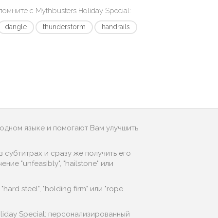
апомните с
Mythbusters Holiday Special
:
dangle
thunderstorm
handrails
родном языке и помогают Вам улучшить
 субтитрах и сразу же получить его
е "unfeasibly", "hailstone" или
rd steel", "holding firm" или "rope
liday Special: персонализированный