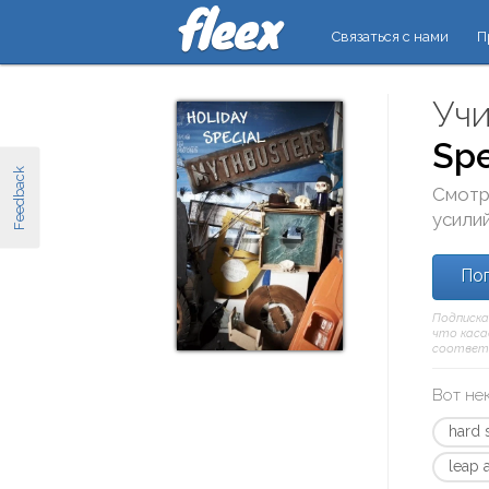
Связаться с нами
П
Учи
Spe
Feedback
Смотр
усилий
Поп
Подписка
что касае
соответ
Вот не
hard 
leap 