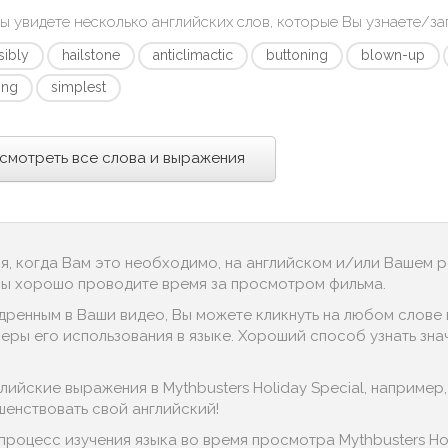
ы увидете несколько английских слов, которые Вы узнаете/з
sibly
hailstone
anticlimactic
buttoning
blown-up
ing
simplest
смотреть все слова и выражения
ся, когда Вам это необходимо, на английском и/или Вашем 
 Вы хорошо проводите время за просмотром фильма.
дренным в Ваши видео, Вы можете кликнуть на любом слове в
ры его использования в языке. Хороший способ узнать значени
йские выражения в Mythbusters Holiday Special, например, "ha
шенствовать свой английский!
процесс изучения языка во время просмотра Mythbusters Ho