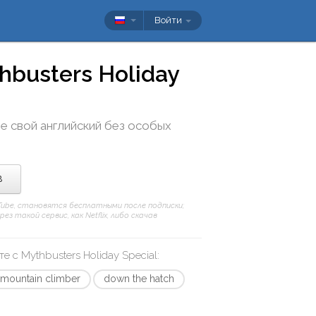
Войти
hbusters Holiday
те свой английский без особых
в
uTube, становятся бесплатными после подписки;
 такой сервис, как Netflix, либо скачав
те с
Mythbusters Holiday Special
:
mountain climber
down the hatch