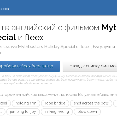
ресса
те английский с фильмом
Myt
cial
и
fleex
я фильм
Mythbusters Holiday Special
с
fleex
, Вы улучши
.
робовать fleex бесплатно
Назад к списку фильмо
 на fleex не включает доступ к этому фильму. Несколько видео, доступных на Yo
тся других фильмов, например этого, Вы должны получить доступ к ним либо через
ствующий видео-файл в интернете.
которые английские выражения, которые Вы узнаете/запомни
steel
holding firm
rope bridge
shot across the bow
at
jumping for joy
sinking feeling
blow down