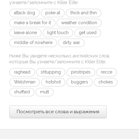
узнаете/запомните с
Killer Elite
:
attack dog
poke at
thick and thin
make a break for it
weather condition
leave alone
light touch
get used
middle of nowhere
dirty war
Ниже Вы увидете несколько английских слов,
которые Вы узнаете/запомните с
Killer Elite
:
raghead
shtupping
pinstripes
recce
Welshman
hotshot
buggers
chokes
shuffled
mutt
Посмотреть все слова и выражения