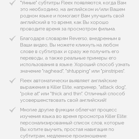
"Умные" субтитры Fleex появляются, когда Вам
это необходимо, на английском и/или Вашем
родном языке и помогают Вам улучшить свой
английский в то время, как Вы хорошо
проводите время за просмотром фильма.
Благодаря словарям Reverso, внедренным в
Ваши видео, Вы можете кликнуть на любом
слове в субтитрах и сразу же получить его
переводы, а также реальные примеры его
использования в языке. Хороший способ узнать
значение "raghead", "shtupping" или "pinstripes".
Fleex автоматически выявляет английские
выражения в Killer Elite, например, "attack dog",
"poke at" или "thick and thin". Отличный способ
усовершенствовать свой английский!
Многие другие функции облегчат процесс
изучения языка во время просмотра Killer Elite:
персонализированный список слов, которые
Вы хотите выучить, простая навигация по
субтитрам, медленное произношение