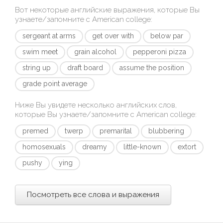
Вот некоторые английские выражения, которые Вы
узнаете/запомните с
American college
:
sergeant at arms
get over with
below par
swim meet
grain alcohol
pepperoni pizza
string up
draft board
assume the position
grade point average
Ниже Вы увидете несколько английских слов,
которые Вы узнаете/запомните с
American college
:
premed
twerp
premarital
blubbering
homosexuals
dreamy
little-known
extort
pushy
ying
Посмотреть все слова и выражения