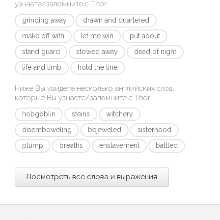
узнаете/запомните с
Thor
:
grinding away
drawn and quartered
make off with
let me win
put about
stand guard
stowed away
dead of night
life and limb
hold the line
Ниже Вы увидете несколько английских слов,
которые Вы узнаете/запомните с
Thor
:
hobgoblin
steins
witchery
disemboweling
bejeweled
sisterhood
plump
breaths
enslavement
battled
Посмотреть все слова и выражения