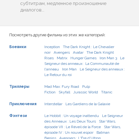
субтитрам, медленное произношение
диалогов...
Посмотреть другие фильмы из этих же категорий:
Боевики
Inception
The Dark Knight : Le Chevalier
noir
Avengers
Avatar
The Dark Knight
Rises
Matrix
Hunger Games
Iron Man 3
Le
Seigneur des anneaux : La Communauté de
l'anneau
Iron Man
Le Seigneur des anneaux :
Le Retour du roi
Триллеры
Mad Max: Fury Road
Pulp
Fiction
Skyfall
Jurassic World
Titanic
Приключения
Interstellar
Les Gardiens de la Galaxie
Фэнтези
Le Hobbit : Un voyage inattendu
Le Seigneur
des Anneaux : Les Deux Tours
Star Wars,
épisode VII : Le Réveil de la Force
Star Wars,
épisode IV : Un nouvel espoir
Batman
Begins
Avengers : L'Ère d'Ultron