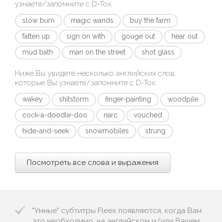
узнаете/запомните с
D-Tox
:
slow burn
magic wands
buy the farm
fatten up
sign on with
gouge out
hear out
mud bath
man on the street
shot glass
Ниже Вы увидете несколько английских слов,
которые Вы узнаете/запомните с
D-Tox
:
wakey
shitstorm
finger-painting
woodpile
cock-a-doodle-doo
narc
vouched
hide-and-seek
snowmobiles
strung
Посмотреть все слова и выражения
"Умные" субтитры Fleex появляются, когда Вам
это необходимо, на английском и/или Вашем