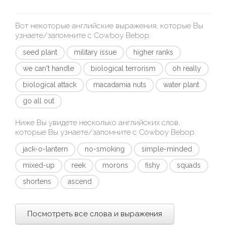
Вот некоторые английские выражения, которые Вы
узнаете/запомните с
Cowboy Bebop
:
seed plant
military issue
higher ranks
we can't handle
biological terrorism
oh really
biological attack
macadamia nuts
water plant
go all out
Ниже Вы увидете несколько английских слов,
которые Вы узнаете/запомните с
Cowboy Bebop
:
jack-o-lantern
no-smoking
simple-minded
mixed-up
reek
morons
fishy
squads
shortens
ascend
Посмотреть все слова и выражения