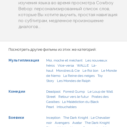
изучения языка во время просмотра Cowboy
Bebop: персонализированный список слов,
которые Вы хотите выучить, простая навигация
по субтитрам, медленное произношение
диалогов...
Посмотреть другие фильмы из этих же категорий:
Мультипликация
Moi, moche et méchant
Les nouveaux
héros
Vice-versa
WALL·E
Là-
haut
Monstres & Cie
Le Roi lion
Le Monde
de Nemo
La Reine des neiges
Toy
Story
Les Mondes de Ralph
Комедии
Deadpool
Forrest Gump
Le Loup de Wall
Street
Retour vers le futur
Pirates des
Caraïbes : La Malédiction du Black
Pearl
Intouchables
Боевики
Inception
The Dark Knight : Le Chevalier
noir
Avengers
Avatar
The Dark Knight