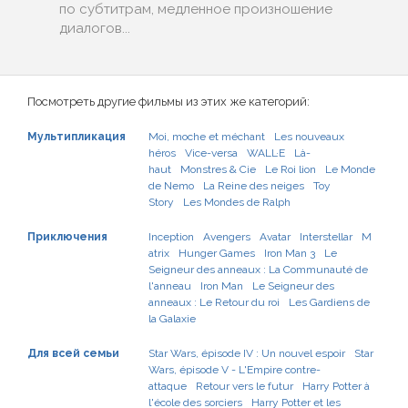
по субтитрам, медленное произношение
диалогов...
Посмотреть другие фильмы из этих же категорий:
Мультипликация
Moi, moche et méchant
Les nouveaux
héros
Vice-versa
WALL·E
Là-
haut
Monstres & Cie
Le Roi lion
Le Monde
de Nemo
La Reine des neiges
Toy
Story
Les Mondes de Ralph
Приключения
Inception
Avengers
Avatar
Interstellar
M
atrix
Hunger Games
Iron Man 3
Le
Seigneur des anneaux : La Communauté de
l'anneau
Iron Man
Le Seigneur des
anneaux : Le Retour du roi
Les Gardiens de
la Galaxie
Для всей семьи
Star Wars, épisode IV : Un nouvel espoir
Star
Wars, épisode V - L'Empire contre-
attaque
Retour vers le futur
Harry Potter à
l'école des sorciers
Harry Potter et les