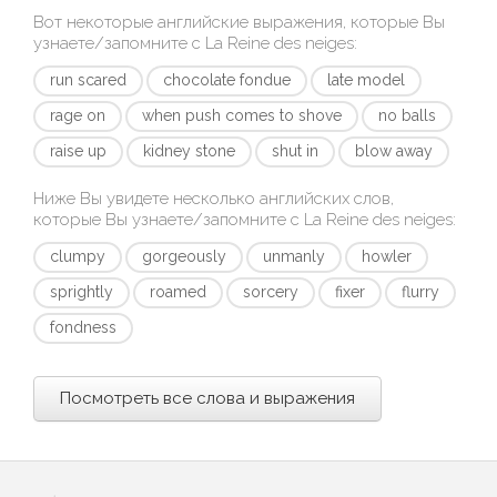
Вот некоторые английские выражения, которые Вы
узнаете/запомните с
La Reine des neiges
:
run scared
chocolate fondue
late model
rage on
when push comes to shove
no balls
raise up
kidney stone
shut in
blow away
Ниже Вы увидете несколько английских слов,
которые Вы узнаете/запомните с
La Reine des neiges
:
clumpy
gorgeously
unmanly
howler
sprightly
roamed
sorcery
fixer
flurry
fondness
Посмотреть все слова и выражения