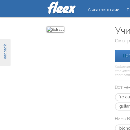
Связаться с нами
П
Учи
Смотр
Feedback
Поп
Подписка
что касае
соответ
Вот не
're ou
guita
Ниже В
blond