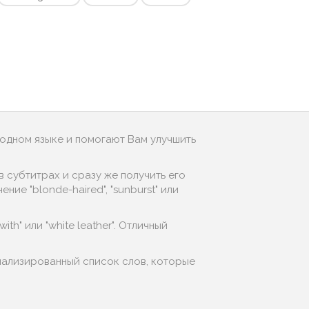
родном языке и помогают Вам улучшить
 субтитрах и сразу же получить его
ие "blonde-haired", "sunburst" или
ith" или "white leather". Отличный
онализированный список слов, которые