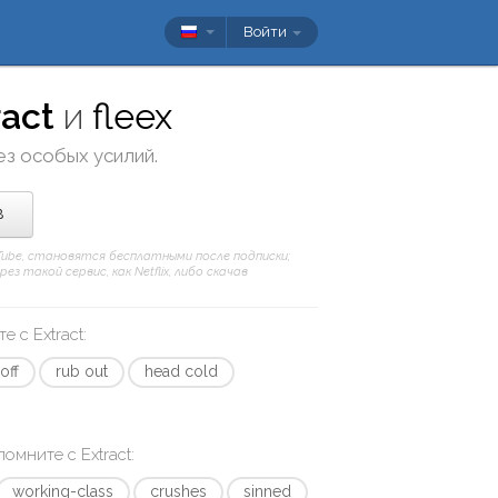
Войти
ract
и
fleex
ез особых усилий.
в
uTube, становятся бесплатными после подписки;
 такой сервис, как Netflix, либо скачав
те с
Extract
:
off
rub out
head cold
апомните с
Extract
:
working-class
crushes
sinned