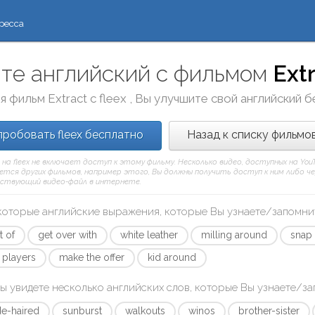
ресса
те английский с фильмом
Ext
я фильм
Extract
с
fleex
, Вы улучшите свой английский б
робовать fleex бесплатно
Назад к списку фильмо
 на fleex не включает доступ к этому фильму. Несколько видео, доступных на Yo
тся других фильмов, например этого, Вы должны получить доступ к ним либо через
ствующий видео-файл в интернете.
которые английские выражения, которые Вы узнаете/запомни
t of
get over with
white leather
milling around
snap 
r players
make the offer
kid around
ы увидете несколько английских слов, которые Вы узнаете/з
e-haired
sunburst
walkouts
winos
brother-sister