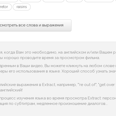
retor
raisins
смотреть все слова и выражения
ся, когда Вам это необходимо, на английском и/или Вашем 
 Вы хорошо проводите время за просмотром фильма.
дренным в Ваши видео, Вы можете кликнуть на любом слове в
ры его использования в языке. Хороший способ узнать значен
йские выражения в Extract, например, "'re out of", "get over w
английский!
процесс изучения языка во время просмотра Extract: перс
гация по субтитрам, медленное произношение диалогов...