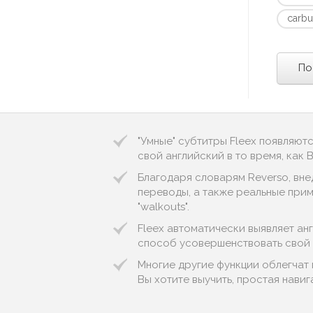
carbu
По
"Умные" субтитры Fleex появляют
свой английский в то время, как
Благодаря словарям Reverso, вне
переводы, а также реальные приме
"walkouts".
Fleex автоматически выявляет англи
способ усовершенствовать свой 
Многие другие функции облегчат 
Вы хотите выучить, простая нави