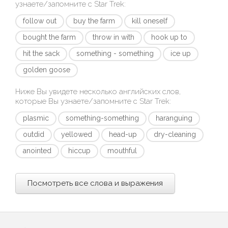
узнаете/запомните с
Star Trek
:
follow out
buy the farm
kill oneself
bought the farm
throw in with
hook up to
hit the sack
something - something
ice up
golden goose
Ниже Вы увидете несколько английских слов,
которые Вы узнаете/запомните с
Star Trek
:
plasmic
something-something
haranguing
outdid
yellowed
head-up
dry-cleaning
anointed
hiccup
mouthful
Посмотреть все слова и выражения