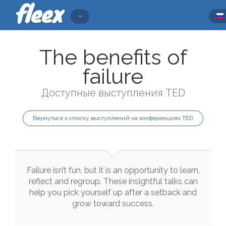
The benefits of
failure
Доступные выступления TED
Вернуться к списку выступлений на конференциях TED
Failure
isn’t
fun
,
but
it
is
an
opportunity
to
learn
,
reflect
and
regroup
.
These
insightful
talks
can
help
you
pick
yourself
up
after
a
setback
and
grow
toward
success
.