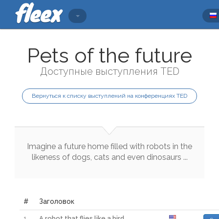
Pets of the future
Доступные выступления TED
Вернуться к списку выступлений на конференциях TED
Imagine
a
future
home
filled
with
robots
in
the
likeness
of
dogs
,
cats
and
even
dinosaurs
..
.
#
Заголовок
1
A robot that flies like a bird