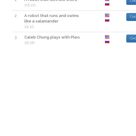
Смо
06:20
2
A robot that runs and swims
Смо
like a salamander
14:10
3
Caleb Chung plays with Pleo
Смо
18:28