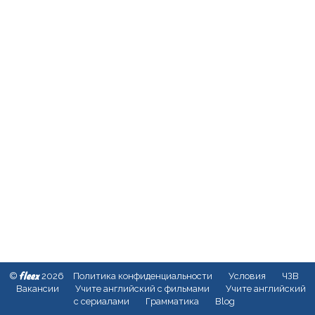
fleex
©
2026
Политика конфиденциальности
Условия
ЧЗВ
Вакансии
Учите английский с фильмами
Учите английский
с сериалами
Грамматика
Blog