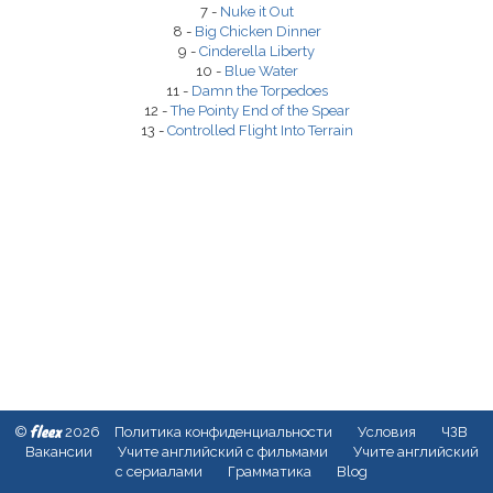
7 -
Nuke it Out
8 -
Big Chicken Dinner
9 -
Cinderella Liberty
10 -
Blue Water
11 -
Damn the Torpedoes
12 -
The Pointy End of the Spear
13 -
Controlled Flight Into Terrain
fleex
©
2026
Политика конфиденциальности
Условия
ЧЗВ
Вакансии
Учите английский с фильмами
Учите английский
с сериалами
Грамматика
Blog