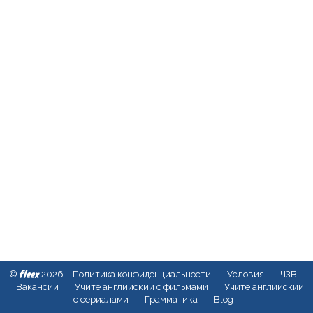
fleex
©
2026
Политика конфиденциальности
Условия
ЧЗВ
Вакансии
Учите английский с фильмами
Учите английский
с сериалами
Грамматика
Blog