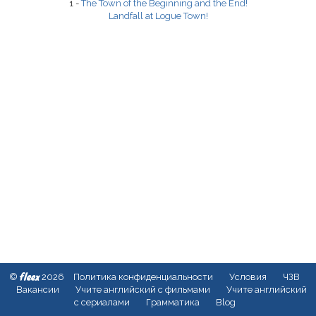
1 -
The Town of the Beginning and the End!
Landfall at Logue Town!
fleex
©
2026
Политика конфиденциальности
Условия
ЧЗВ
Вакансии
Учите английский с фильмами
Учите английский
с сериалами
Грамматика
Blog