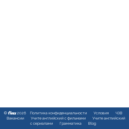
fleex
©
2026
Политика конфиденциальности
Условия
ЧЗВ
Вакансии
Учите английский с фильмами
Учите английский
с сериалами
Грамматика
Blog