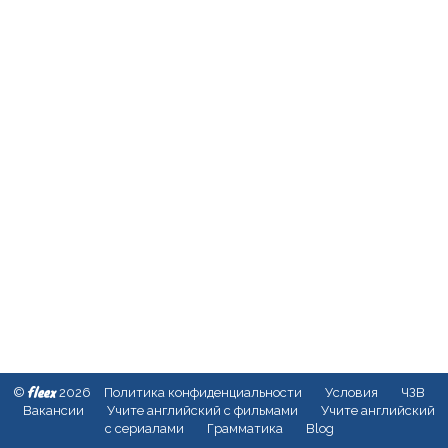
fleex
©
2026
Политика конфиденциальности
Условия
ЧЗВ
Вакансии
Учите английский с фильмами
Учите английский
с сериалами
Грамматика
Blog