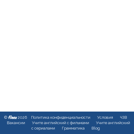
fleex
©
2026
Политика конфиденциальности
Условия
ЧЗВ
Вакансии
Учите английский с фильмами
Учите английский
с сериалами
Грамматика
Blog